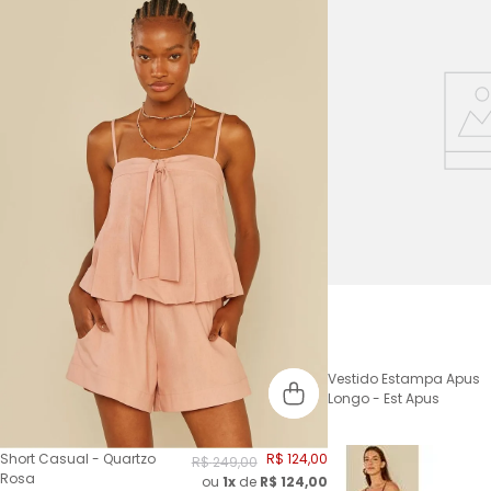
Vestido Estampa Apus
Longo - Est Apus
Short Casual - Quartzo
R$
124
,
00
R$
249
,
00
Rosa
ou
1x
de
R$
124,00