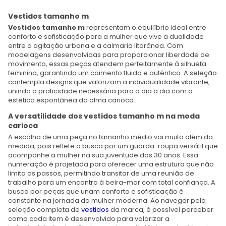
Vestidos tamanho m
Vestidos tamanho m
representam o equilíbrio ideal entre
conforto e sofisticação para a mulher que vive a dualidade
entre a agitação urbana e a calmaria litorânea. Com
modelagens desenvolvidas para proporcionar liberdade de
movimento, essas peças atendem perfeitamente à silhueta
feminina, garantindo um caimento fluido e autêntico. A seleção
contempla designs que valorizam a individualidade vibrante,
unindo a praticidade necessária para o dia a dia com a
estética espontânea da alma carioca.
A versatilidade dos vestidos tamanho m na moda
carioca
A escolha de uma peça no tamanho médio vai muito além da
medida, pois reflete a busca por um guarda-roupa versátil que
acompanhe a mulher na sua juventude dos 30 anos. Essa
numeração é projetada para oferecer uma estrutura que não
limita os passos, permitindo transitar de uma reunião de
trabalho para um encontro à beira-mar com total confiança. A
busca por peças que unam conforto e sofisticação é
constante na jornada da mulher moderna. Ao navegar pela
seleção completa de
vestidos
da marca, é possível perceber
como cada item é desenvolvido para valorizar a