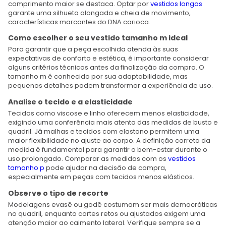
comprimento maior se destaca. Optar por
vestidos longos
garante uma silhueta alongada e cheia de movimento,
características marcantes do DNA carioca.
Como escolher o seu vestido tamanho m ideal
Para garantir que a peça escolhida atenda às suas
expectativas de conforto e estética, é importante considerar
alguns critérios técnicos antes da finalização da compra. O
tamanho m é conhecido por sua adaptabilidade, mas
pequenos detalhes podem transformar a experiência de uso.
Analise o tecido e a elasticidade
Tecidos como viscose e linho oferecem menos elasticidade,
exigindo uma conferência mais atenta das medidas de busto e
quadril. Já malhas e tecidos com elastano permitem uma
maior flexibilidade no ajuste ao corpo. A definição correta da
medida é fundamental para garantir o bem-estar durante o
uso prolongado. Comparar as medidas com os
vestidos
tamanho p
pode ajudar na decisão de compra,
especialmente em peças com tecidos menos elásticos.
Observe o tipo de recorte
Modelagens evasê ou godê costumam ser mais democráticas
no quadril, enquanto cortes retos ou ajustados exigem uma
atenção maior ao caimento lateral. Verifique sempre se a