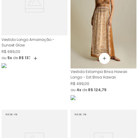
Vestido Longo Amarração -
Sunset Glow
R$
689
,
00
ou
5
de
R$
137
,
80
Vestido Estampa Brisa Hawaii
Longo - Est Brisa Hawaii
R$
499
,
00
ou
4
de
R$
124
,
75