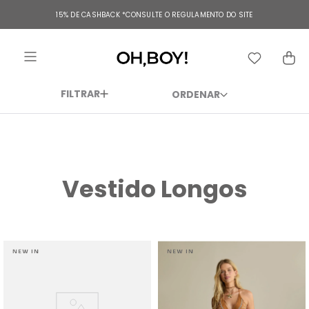
TERMOS MAIS BUSCADOS
15% DE CASHBACK
*CONSULTE O REGULAMENTO DO SITE
1
º
vestido
2
º
vestido longo
3
º
blusa
FILTRAR
4
º
calça
5
º
vestido midi
6
º
vestido curto
Vestido Longos
7
º
tricot
8
º
calça jeans
9
º
short
10
º
macacão