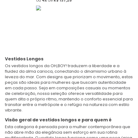
ou
4
de
R$
137
,
25
Vestidos Longos
Os vestidos longos da OH,BOY! traduzem a liberdade e a
fluidez da alma carioca, conectando o dinamismo urbano à
leveza do mar. Com designs que priorizam o movimento, estas
peças são ideais para mulheres que buscam autenticidade
em cada passo. Seja em composições casuais ou momentos
de celebração, nossa seleção oferece versatilidade para
quem dita o próprio ritmo, mantendo o conforto essencial para
transitar entre a metrópole e o refúgio na natureza com estilo
vibrante.
Visão geral de vestidos longos e para quem é
Esta categoria é pensada para a mulher contemporânea que
não abre mão da elegância sem esforço em sua rotina
multifacetada. O vestido longo funciona como uma peça única