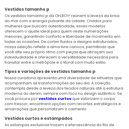
Vestidos tamanho p
Os vestidos tamanho p da OH,BOY! reúnem a leveza da brisa
do mar com a energia pulsante da cidade. Criados para
mulheres que buscam autenticidade, esses modelos
oferecem o ajuste ideal para quem veste numerações
menores, garantindo conforto e liberdade de movimento em
todas as ocasiões. De cortes fluidos a designs estruturados,
nossa seleção reflete a alma livre carioca, permitindo que
você dite seu próprio ritmo com peças que abraçam sua
individualidade e oferecem a versatilidade necessária para
transitar entre a metrópole e o litoral com muito estilo.
Tipos e variações de vestidos tamanho p
Nossa curadoria apresenta uma diversidade de silhuetas que
acompanham as transformações do seu dia. A coleção
contempla desde a leveza dos tecidos naturais até a estrutura
moderna do denim, sempre com foco no design autêntico. Se
você procura por
vestidos curtos
que valorizem o corpo
com frescor, encontrará opções com recortes estratégicos e
amarrações que personalizam o caimento.
Vestidos curtos e estampados
As estampas exclusivas trazem a efervescência do Rio de