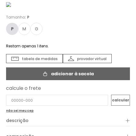
:
Tamanho
P
P
M
G
Restam apenas
1
itens.
tabela de medidas
provador virtual
adicionar à sacola
calcule o frete
não sei meu cep
+
descrição
O Vestido Tricot Regata é uma peça elegante, perfeita para