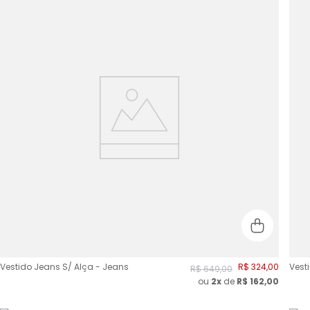
Vestido Jeans S/ Alça - Jeans
R$
324
,
00
Vest
R$
649
,
00
ou
2
x
de
R$
162,00