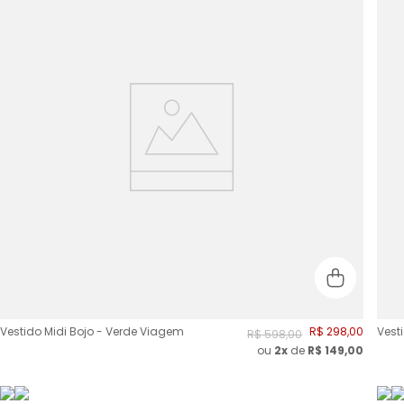
Vestido Midi Bojo - Verde Viagem
R$
298
,
00
Vest
R$
598
,
00
ou
2
x
de
R$
149,00