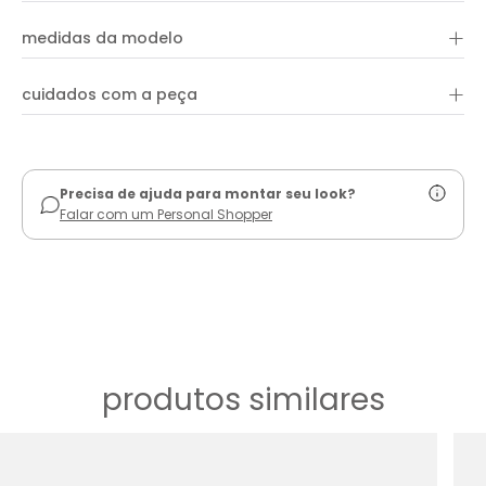
silhueta, ele possui alças confortáveis, um elegante decote em
+
88% acrílico e 12% poliéster
V e listras que adornam toda a sua extensão, proporcionando
medidas da modelo
um toque moderno e estiloso
+
cuidados com a peça
ver guia de uso
Precisa de ajuda para montar seu look?
Falar com um Personal Shopper
produtos similares