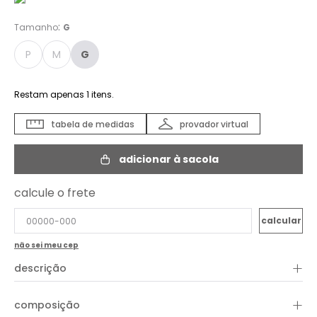
:
Tamanho
G
P
M
G
Restam apenas
1
itens.
tabela de medidas
provador virtual
adicionar à sacola
calcule o frete
não sei meu cep
+
descrição
O Vestido Tricot Listras Midi é uma peça casual versátil, perfeita
+
composição
para diversas ocasiões, desde passeios descontraídos até
eventos mais informais. Com um corte justo que valoriza a