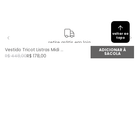
voltar ao
topo
retire grátis em loja
Vestido Tricot Listras Midi - Listrado
ADICIONAR À
SACOLA
R$
448
,
00
R$
178
,
00
newsletter
Cadastre seu e-mail aqui e fique por dentro de
todas as novidades!