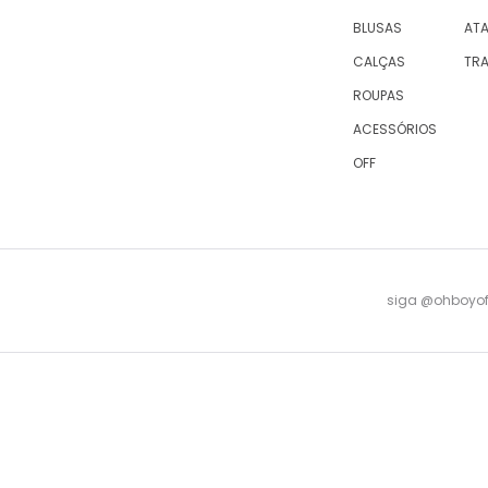
BLUSAS
AT
CALÇAS
TR
ROUPAS
ACESSÓRIOS
OFF
siga @ohboyofi
© 2023 OH,BOY! | ACTUM INDUSTRIA E COMERCIO LTDA, sociedade com sede na Rua Antu
08 -
falecomagente@ohboy.com.br
- PROCON/RJ