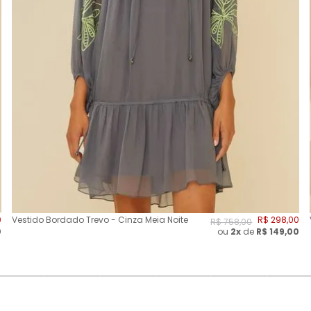
0
Vestido Bordado Trevo - Cinza Meia Noite
R$
298
,
00
R$
758
,
00
0
ou
2
x
de
R$
149,00