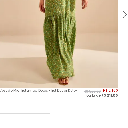
Vestido Midi Estampa Detox - Est Decor Detox
R$
211
,
00
Ves
R$
528
,
00
ou
1x
de
R$
211,00
Sun