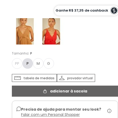
Cor :
Ganhe
R$ 37,35
de cashback
CAJU QUEIMADO - P
:
Tamanho
P
PP
P
M
G
tabela de medidas
provador virtual
adicionar à sacola
Precisa de ajuda para montar seu look?
Falar com um Personal Shopper