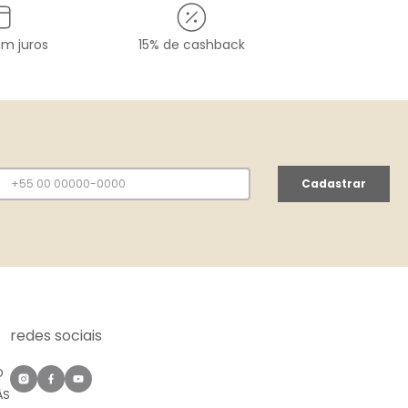
em juros
15% de cashback
Cadastrar
redes sociais
O
ÀS