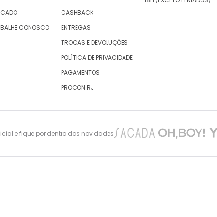
18h (EXCETO FERIADOS)
ACADO
CASHBACK
ABALHE CONOSCO
ENTREGAS
TROCAS E DEVOLUÇÕES
POLÍTICA DE PRIVACIDADE
PAGAMENTOS
PROCON RJ
cial e fique por dentro das novidades
nes Maciel 105 – São Cristovão – Rio de Janeiro -CEP: 20940-010, inscrita no CNPJ/