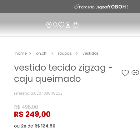
Parceria Digital
oh,off!
roupas
vestidos
vestido tecido zigzag -
caju queimado
referência
:
020433048252
R$
498
,
00
R$
249
,
00
ou
2
de
R$
124
,
50