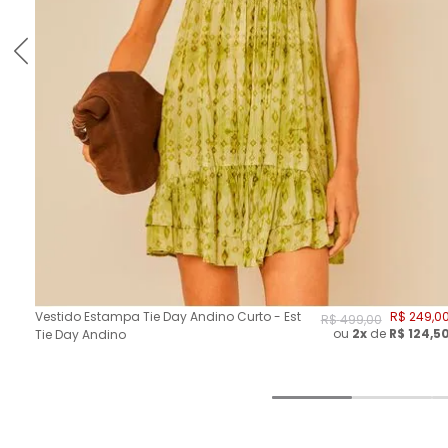
Vestido Estampa Tie Day Andino Curto - Est
R$
249
,
0
R$
499
,
00
ou
2
x
de
R$
124,5
Tie Day Andino