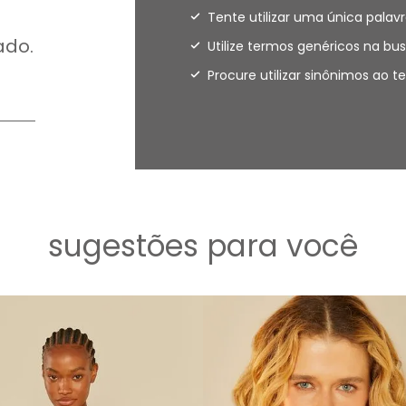
Tente utilizar uma única palavr
ado.
Utilize termos genéricos na bus
Procure utilizar sinônimos ao 
sugestões para você