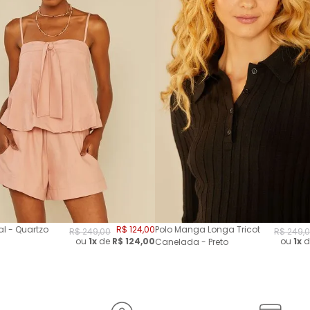
l - Quartzo
R$
124
,
00
Polo Manga Longa Tricot
R$
249
,
00
R$
249
,
0
ou
1x
de
R$
124,00
ou
1x
d
Canelada - Preto