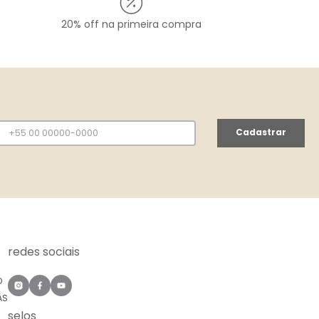
20% off na primeira compra
Cadastrar
redes sociais
O
ÀS
selos