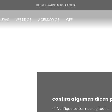
RETIRE GRÁTIS EM LOJA FÍSICA
OUPAS
VESTIDOS
ACESSÓRIOS
OFF
!
confira algumas dicas p
Verifique os termos digitados.