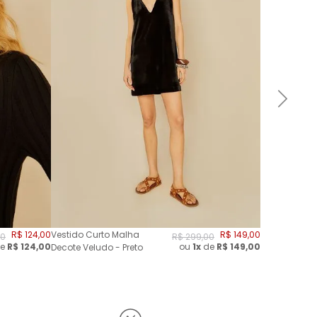
R$
124
,
00
Vestido Curto Malha
R$
149
,
00
0
R$
299
,
00
e
R$
124,00
ou
1x
de
R$
149,00
Decote Veludo - Preto