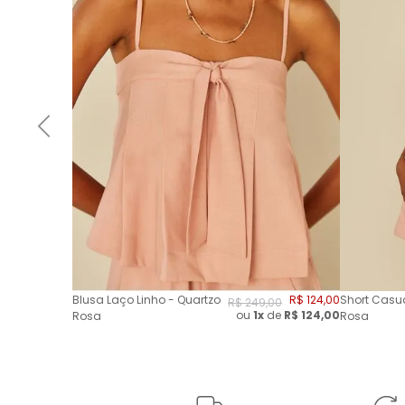
Blusa Laço Linho - Quartzo
R$
124
,
00
Short Casua
R$
249
,
00
ou
1x
de
R$
124,00
Rosa
Rosa