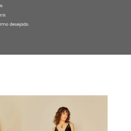
a.
ca.
termo desejado.