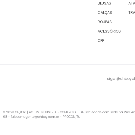
BLUSAS
AT
CALÇAS
TR
ROUPAS
ACESSÓRIOS
OFF
siga @ohboyofi
© 2023 OH,BOY! | ACTUM INDUSTRIA E COMERCIO LTDA, sociedade com sede na Rua Antu
08 -
falecomagente@ohboy.com.br
- PROCON/RJ