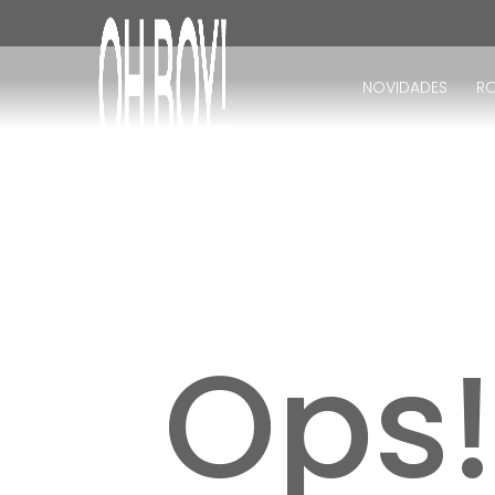
TERMOS MAIS BUSCADOS
1
º
vestido
NOVIDADES
R
2
º
vestido longo
3
º
blusa
4
º
vestido midi
5
º
calça
6
º
vestido curto
7
º
tricot
8
º
calça jeans
Ops
9
º
macacão
10
º
short