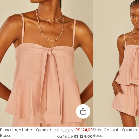
Blusa Laço Linho - Quartzo
R$
124
,
00
Short Casual - Quartzo
R$
249
,
00
Rosa
Rosa
ou
1x
de
R$
124,00