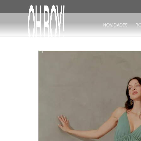
TERMOS MAIS BUSCADOS
1
º
vestido
NOVIDADES
R
2
º
vestido longo
3
º
blusa
4
º
vestido midi
5
º
calça
6
º
vestido curto
7
º
tricot
8
º
calça jeans
9
º
macacão
10
º
short