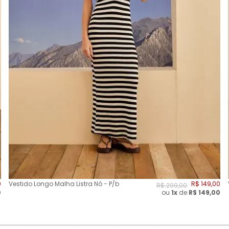
0
Vestido Longo Malha Listra Nó - P/b
R$
149
,
00
R$
299
,
00
0
ou
1x
de
R$
149,00