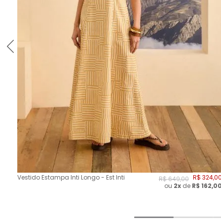
Vestido Estampa Inti Longo - Est Inti
R$
324
,
0
R$
649
,
00
ou
2
x
de
R$
162,0