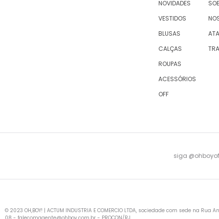
NOVIDADES
SOB
VESTIDOS
NO
BLUSAS
AT
CALÇAS
TR
ROUPAS
ACESSÓRIOS
OFF
siga @ohboyofi
© 2023 OH,BOY! | ACTUM INDUSTRIA E COMERCIO LTDA, sociedade com sede na Rua Antu
08 -
falecomagente@ohboy.com.br
- PROCON/RJ