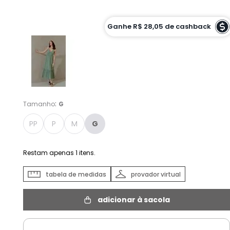
Cor :
VERDE PISTA - G
Ganhe
R$ 28,05
de cashback
:
Tamanho
G
PP
P
M
G
Restam apenas
1
itens.
tabela de medidas
provador virtual
adicionar à sacola