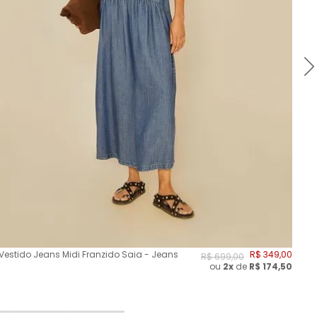
Vestido Jeans Midi Franzido Saia - Jeans
R$
349
,
00
Ves
R$
699
,
00
ou
2
x
de
R$
174,50