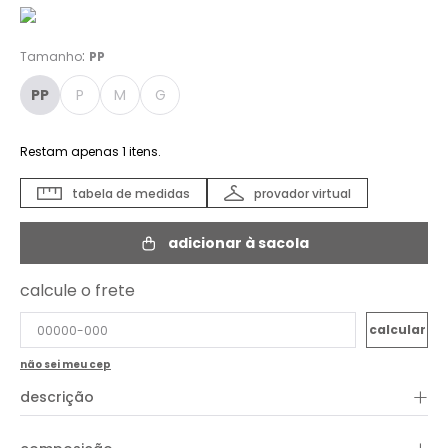
:
Tamanho
PP
PP
P
M
G
Restam apenas
1
itens.
tabela de medidas
provador virtual
adicionar à sacola
calcule o frete
não sei meu cep
+
descrição
O Vestido Tecido é perfeito para diversas ocasiões, casual e