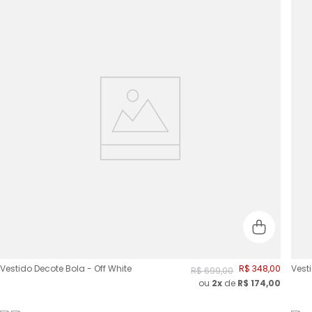
Vestido Decote Bola - Off White
R$
348
,
00
Vesti
R$
699
,
00
ou
2
x
de
R$
174,00