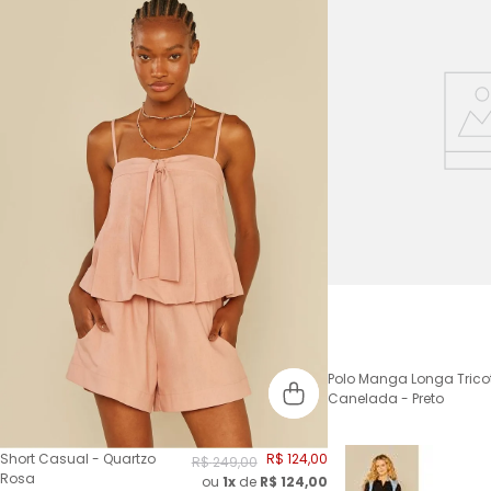
Polo Manga Longa Trico
Canelada - Preto
Short Casual - Quartzo
R$
124
,
00
R$
249
,
00
Rosa
ou
1x
de
R$
124,00