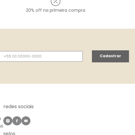
20% off na primeira compra
Cadastrar
redes sociais
O
ÀS
selos