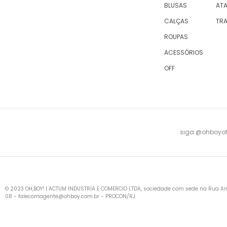
BLUSAS
AT
CALÇAS
TR
ROUPAS
ACESSÓRIOS
OFF
siga @ohboyofi
© 2023 OH,BOY! | ACTUM INDUSTRIA E COMERCIO LTDA, sociedade com sede na Rua Antu
08 -
falecomagente@ohboy.com.br
- PROCON/RJ