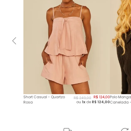
Short Casual - Quartzo
R$
124
,
00
Polo Manga
R$
249
,
00
ou
1x
de
R$
124,00
Rosa
Canelada -