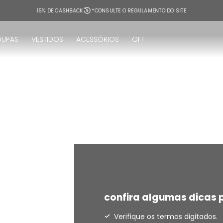
15% DE CASHBACK
*CONSULTE O REGULAMENTO DO SITE
OUPAS
VESTIDOS
ACESSÓRIOS
OFF
!
confira algumas dicas p
Verifique os termos digitados.