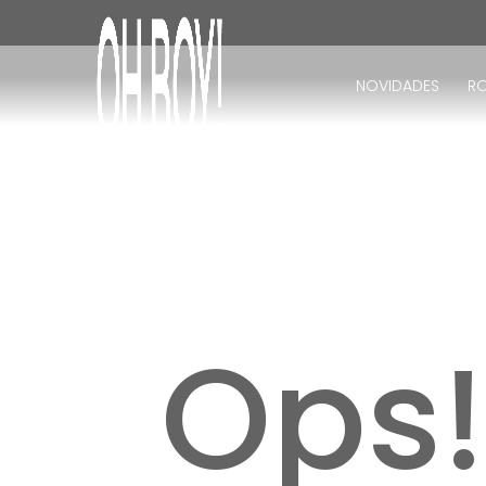
TERMOS MAIS BUSCADOS
1
º
vestido
NOVIDADES
R
2
º
vestido longo
3
º
blusa
4
º
calça
5
º
vestido midi
6
º
vestido curto
7
º
tricot
8
º
calça jeans
Ops
9
º
short
10
º
macacão