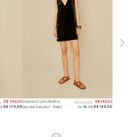
R$
349
,
00
Vestido Curto Malha
R$
149
,
00
0
R$
299
,
00
e
R$
174,50
ou
1x
de
R$
149,00
Decote Veludo - Preto