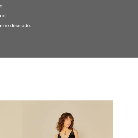
a.
ca.
termo desejado.