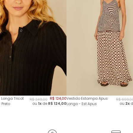
 Longa Tricot
R$
124
,
00
Vestido Estampa Apus
R$
249
,
00
R$
699
,
0
ou
1x
de
R$
124,00
ou
2
x
d
 Preto
Longo - Est Apus