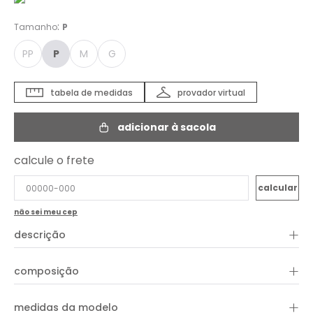
:
Tamanho
P
PP
P
M
G
tabela de medidas
provador virtual
adicionar à sacola
calcule o frete
não sei meu cep
+
descrição
+
composição
+
medidas da modelo