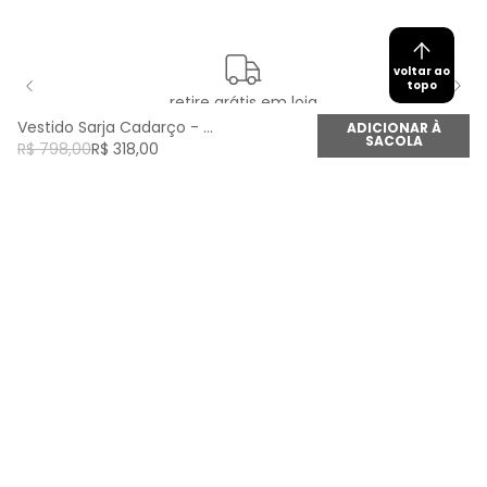
voltar ao
topo
retire grátis em loja
Vestido Sarja Cadarço - Off White
ADICIONAR À
SACOLA
R$
798
,
00
R$
318
,
00
newsletter
Cadastre seu e-mail aqui e fique por dentro de
todas as novidades!