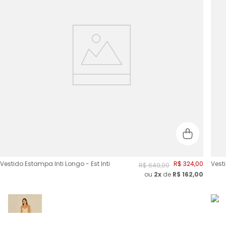
Vestido Estampa Inti Longo - Est Inti
R$
324
,
00
Vest
R$
649
,
00
ou
2
x
de
R$
162,00