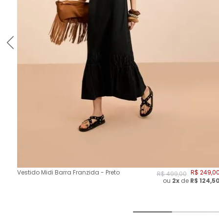
Vestido Midi Barra Franzida - Preto
R$
249
,
0
R$
499
,
00
ou
2
x
de
R$
124,5