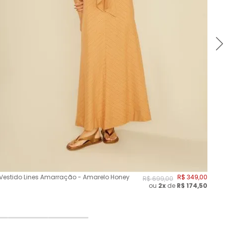
Vestido Lines Amarração - Amarelo Honey
R$
349
,
00
Ve
R$
699
,
00
ou
2
x
de
R$
174,50