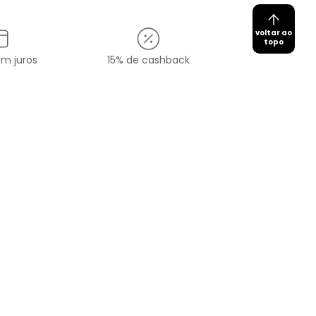
voltar ao
topo
em juros
15% de cashback
Cadastrar
redes sociais
O