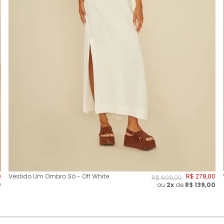
0
Vestido Um Ombro Só - Off White
R$
278
,
00
R$
698
,
00
0
ou
2
x
de
R$
139,00