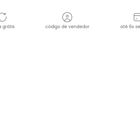
 grátis
código de vendedor
até 6x s
MARCA
ATENDIMENTO
sac
HORÁRIO DE ATENDIMENT
RE A OH,BOY!
FALE COM A GENTE