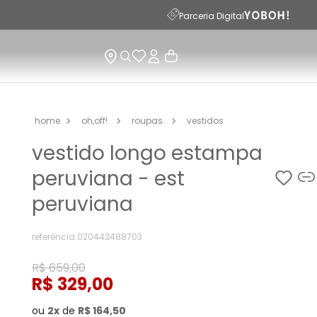
Parceria Digital
oh,off!
roupas
vestidos
vestido longo estampa
peruviana - est
peruviana
referência
:
020443488703
R$
659
,
00
R$
329
,
00
ou
2
de
R$
164
,
50