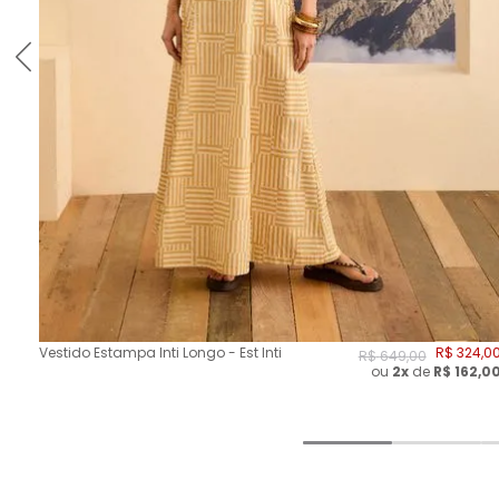
Vestido Estampa Inti Longo - Est Inti
R$
324
,
0
R$
649
,
00
ou
2
x
de
R$
162,0