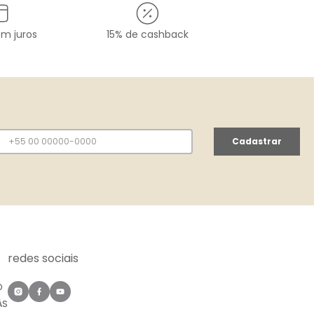
em juros
15% de cashback
Cadastrar
redes sociais
O
ÀS