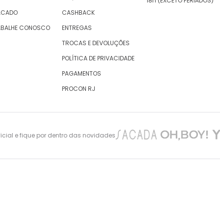
18h (EXCETO FERIADOS)
ACADO
CASHBACK
ABALHE CONOSCO
ENTREGAS
TROCAS E DEVOLUÇÕES
POLÍTICA DE PRIVACIDADE
PAGAMENTOS
PROCON RJ
cial e fique por dentro das novidades
nes Maciel 105 – São Cristovão – Rio de Janeiro -CEP: 20940-010, inscrita no CNPJ/