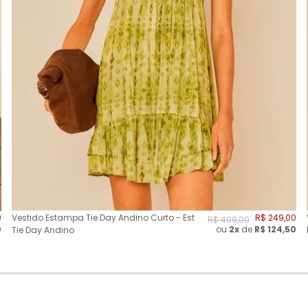
0
Vestido Estampa Tie Day Andino Curto - Est
R$
249
,
00
R$
499
,
00
0
ou
2
x
de
R$
124,50
Tie Day Andino