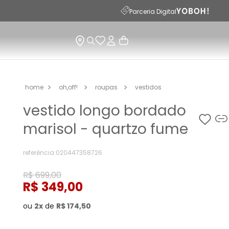
Parceria Digital
oh,off!
roupas
vestidos
vestido longo bordado
marisol - quartzo fume
referência
:
020447358726
R$
699
,
00
R$
349
,
00
ou
2
de
R$
174
,
50