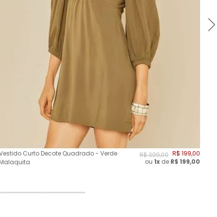
Vestido Curto Decote Quadrado - Verde
R$
199
,
00
Ves
R$
399
,
00
ou
1x
de
R$
199,00
Malaquita