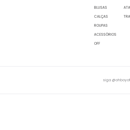
BLUSAS
AT
CALÇAS
TR
ROUPAS
ACESSÓRIOS
OFF
siga @ohboyofi
© 2023 OH,BOY! | ACTUM INDUSTRIA E COMERCIO LTDA, sociedade com sede na Rua Antu
08 -
falecomagente@ohboy.com.br
- PROCON/RJ