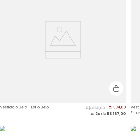
Vestido o Belo - Est o Belo
R$
334
,
00
Vest
R$
668
,
00
Esta
ou
2
x
de
R$
167,00