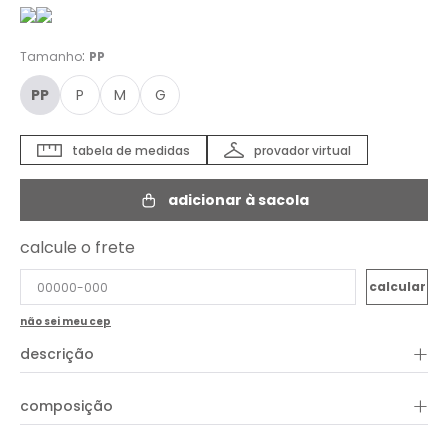
:
Tamanho
PP
PP
P
M
G
tabela de medidas
provador virtual
adicionar à sacola
calcule o frete
não sei meu cep
+
descrição
+
composição