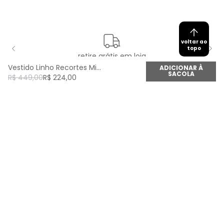
voltar ao
topo
retire grátis em loja
Vestido Linho Recortes Midi - Off White
ADICIONAR À
SACOLA
R$
449
,
00
R$
224
,
00
newsletter
Cadastre seu e-mail aqui e fique por dentro de
todas as novidades!