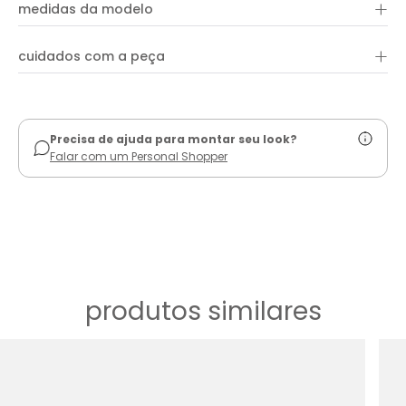
+
72% viscose, 21% linho e 7% algodão
medidas da modelo
+
cuidados com a peça
ver guia de uso
Precisa de ajuda para montar seu look?
Falar com um Personal Shopper
produtos similares