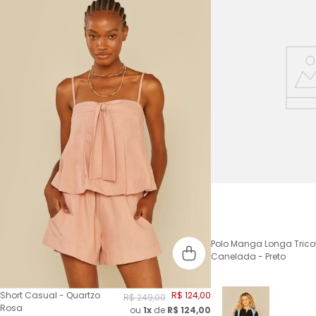
Polo Manga Longa Trico
Canelada - Preto
Short Casual - Quartzo
R$
124
,
00
R$
249
,
00
Rosa
ou
1x
de
R$
124,00