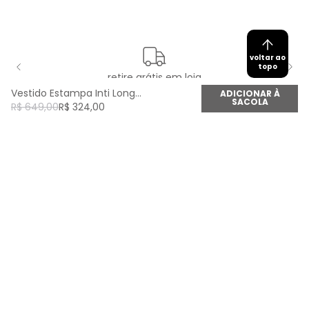
voltar ao
topo
retire grátis em loja
Vestido Estampa Inti Longo - Est Inti
ADICIONAR À
SACOLA
R$
649
,
00
R$
324
,
00
newsletter
Cadastre seu e-mail aqui e fique por dentro de
todas as novidades!