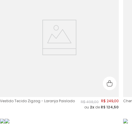
Vestido Tecido Zigzag - Laranja Paislado
R$
249
,
00
Chem
R$
498
,
00
ou
2
x
de
R$
124,50