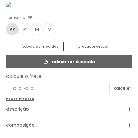
:
Tamanho
PP
PP
P
M
G
tabela de medidas
provador virtual
adicionar à sacola
calcule o frete
não sei meu cep
+
descrição
O Vestido Estampa Inti Longo é a escolha perfeita para quem
+
composição
busca leveza e elegância com um toque contemporâneo. Sua
estampa geométrica em tons suaves traz personalidade ao
look, mantendo a sofisticação. Com modelagem longa e