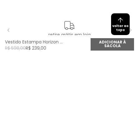
voltar ao
topo
retire grátis em loja
Vestido Estampa Horizon Midi - Est Horizon
ADICIONAR À
SACOLA
R$
598
,
00
R$
239
,
00
newsletter
Cadastre seu e-mail aqui e fique por dentro de
todas as novidades!