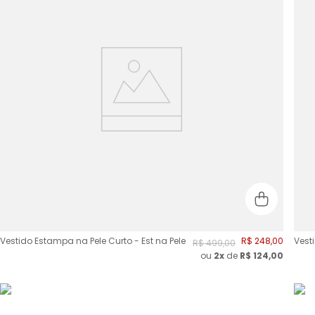
Vestido Estampa na Pele Curto - Est na Pele
R$
248
,
00
Vest
R$
499
,
00
ou
2
x
de
R$
124,00