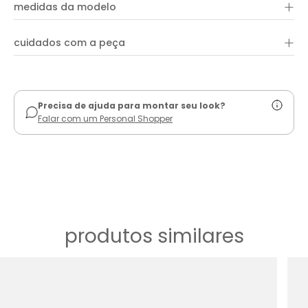
+
100% viscose
faixa para amarração. Ideal para quem busca conforto e
medidas da modelo
estilo em um único look.
+
cuidados com a peça
ver guia de uso
Precisa de ajuda para montar seu look?
Falar com um Personal Shopper
produtos similares