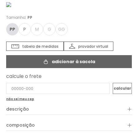
:
Tamanho
PP
PP
P
M
G
GG
tabela de medidas
provador virtual
adicionar à sacola
calcule o frete
não sei meu cep
+
descrição
O Vestido Estampa Caranleijo é uma peça casual e versátil,
+
composição
perfeita para diversas ocasiões. Feito em viscose leve, este
vestido apresenta um comprimento longo, corte reto, mangas
curtas volumosas, decote frontal em "V" e cintura elástica com