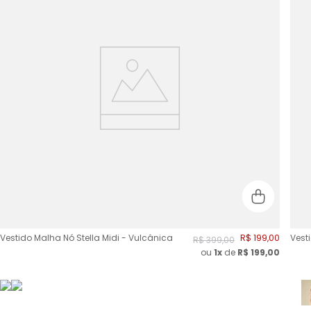
Vestido Malha Nó Stella Midi - Vulcânica
R$
199
,
00
Vest
R$
399
,
00
ou
1x
de
R$
199,00