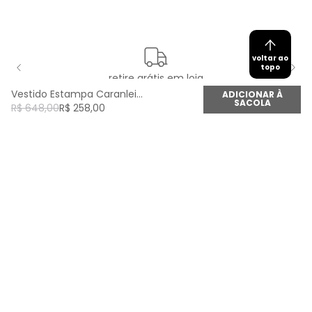
voltar ao
topo
retire grátis em loja
Vestido Estampa Caranleijo - Est Caranleijo
ADICIONAR À
SACOLA
R$
648
,
00
R$
258
,
00
newsletter
Cadastre seu e-mail aqui e fique por dentro de
todas as novidades!