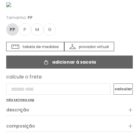
:
Tamanho
PP
PP
P
M
G
tabela de medidas
provador virtual
adicionar à sacola
calcule o frete
não sei meu cep
+
descrição
Com estampa marcante e design leve, o Vestido Estampa
+
composição
Boheme une charme e versatilidade em uma peça perfeita
para diversas ocasiões. Com shape reto e comprimento midi,
o modelo conta com alças finas, decote quadrado que