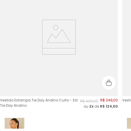
Vestido Estampa Tie Day Andino Curto - Est
R$
249
,
00
Vest
R$
499
,
00
Tie Day Andino
ou
2
x
de
R$
124,50