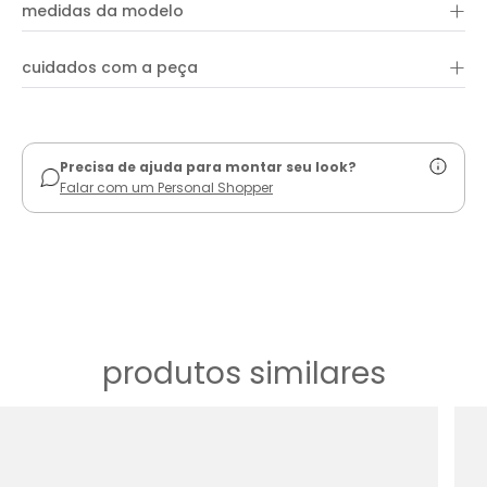
+
100% viscose
valoriza o colo e babado posterior que adiciona movimento e
medidas da modelo
delicadeza ao visual. Ideal para produções casuais com um
toque de sofisticação.
+
cuidados com a peça
ver guia de uso
Precisa de ajuda para montar seu look?
Falar com um Personal Shopper
produtos similares