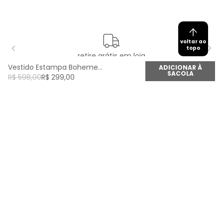
voltar ao
topo
retire grátis em loja
Vestido Estampa Boheme - Est Boheme
ADICIONAR À
SACOLA
R$
598
,
00
R$
299
,
00
newsletter
Cadastre seu e-mail aqui e fique por dentro de
todas as novidades!