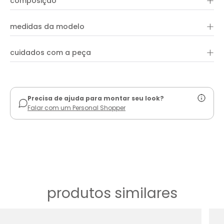
+
composição
leve transparencia e fendas laterais que se misturam com a
estampa de folhagem.
+
95% POLIAMIDA 5% ELASTANO
medidas da modelo
+
cuidados com a peça
ver guia de uso
Precisa de ajuda para montar seu look?
Falar com um Personal Shopper
produtos similares