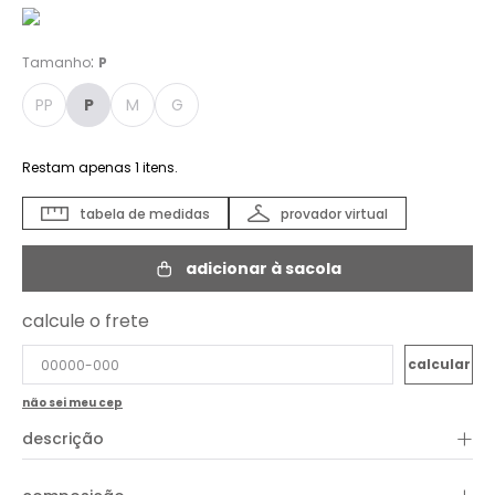
:
Tamanho
P
PP
P
M
G
Restam apenas
1
itens.
tabela de medidas
provador virtual
adicionar à sacola
calcule o frete
não sei meu cep
+
descrição
O Vestido Est Folhagem Bela possui estampa exclusiva Oh Boy!
O modelo de shape soltinho e comprimento longo, possui uma