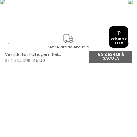
voltar ao
topo
retire grátis em loja
Vestido Est Folhagem Bela - Est Folhagem Bela Azul
ADICIONAR À
SACOLA
R$
298
,
00
R$
149
,
00
newsletter
Cadastre seu e-mail aqui e fique por dentro de
todas as novidades!