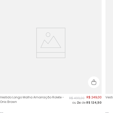
Vestido Longo Malha Amarração Rolete -
R$
249
,
00
Vest
R$
499
,
00
Onix Brown
ou
2
x
de
R$
124,50