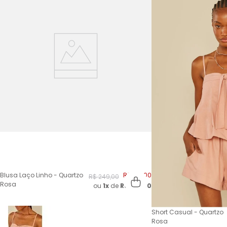
Blusa Laço Linho - Quartzo
R$
124
,
00
R$
249
,
00
Rosa
ou
1x
de
R$
124,00
Short Casual - Quartzo
Rosa