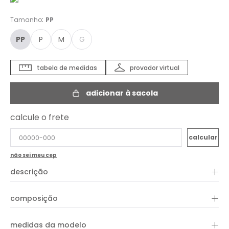
:
Tamanho
PP
PP
P
M
G
tabela de medidas
provador virtual
adicionar à sacola
calcule o frete
não sei meu cep
+
descrição
+
composição
+
medidas da modelo