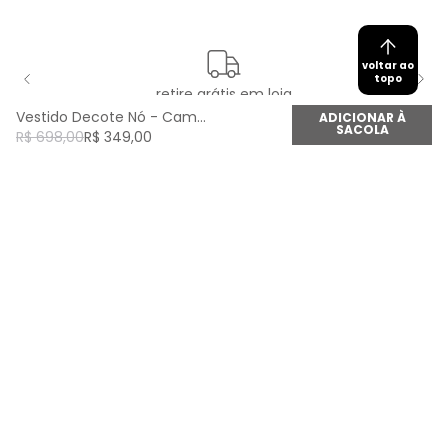
voltar ao
topo
retire grátis em loja
Vestido Decote Nó - Camel Duna
ADICIONAR À
SACOLA
R$
698
,
00
R$
349
,
00
newsletter
Cadastre seu e-mail aqui e fique por dentro de
todas as novidades!