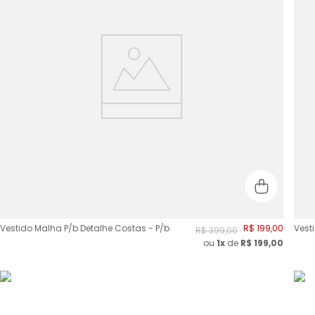
Vestido Malha P/b Detalhe Costas - P/b
R$
199
,
00
Vest
R$
399
,
00
ou
1x
de
R$
199,00