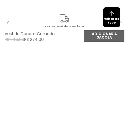
voltar ao
topo
retire grátis em loja
Vestido Decote Camada - Preto
ADICIONAR À
SACOLA
R$
549
,
00
R$
274
,
00
newsletter
Cadastre seu e-mail aqui e fique por dentro de
todas as novidades!