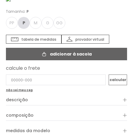
:
Tamanho
P
PP
P
M
G
GG
tabela de medidas
provador virtual
adicionar à sacola
calcule o frete
não sei meu cep
+
descrição
+
composição
+
medidas da modelo