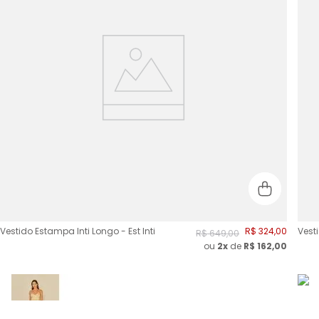
Vestido Estampa Inti Longo - Est Inti
R$
324
,
00
Vest
R$
649
,
00
ou
2
x
de
R$
162,00