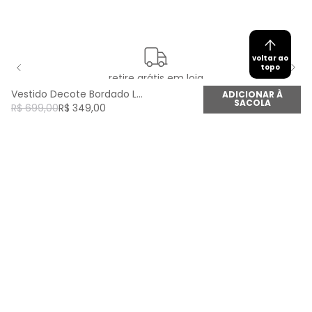
voltar ao
topo
retire grátis em loja
Vestido Decote Bordado Longo - Quartzo Fume
ADICIONAR À
SACOLA
R$
699
,
00
R$
349
,
00
newsletter
Cadastre seu e-mail aqui e fique por dentro de
todas as novidades!