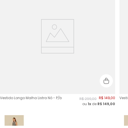
Vestido Longo Malha Listra Nó - P/b
R$
149
,
00
Vest
R$
299
,
00
ou
1x
de
R$
149,00