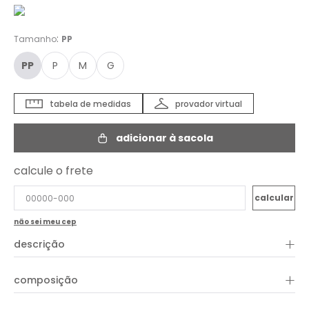
:
Tamanho
PP
PP
P
M
G
tabela de medidas
provador virtual
adicionar à sacola
calcule o frete
não sei meu cep
+
descrição
O Vestido Decote Bordado é a escolha perfeita para quem
+
composição
busca leveza, feminilidade e sofisticação em um só look.
Confeccionado em tecido fluido, ele traz caimento suave que
valoriza o movimento e garante conforto ao longo do dia. O