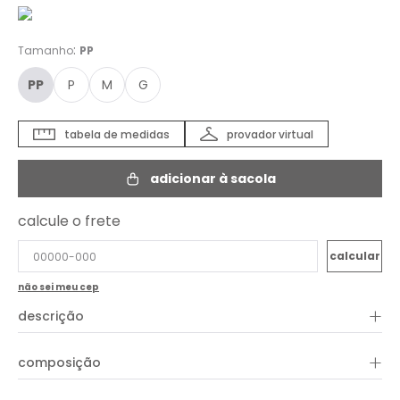
:
Tamanho
PP
PP
P
M
G
tabela de medidas
provador virtual
adicionar à sacola
calcule o frete
não sei meu cep
+
descrição
Vestido Jeans Chemise Boho é a peça perfeita para quem
+
composição
busca estilo descomplicado com atitude. Confeccionado em
jeans de lavagem clara, ele traz modelagem chemise com
caimento leve e confortável, valorizando a silhueta sem abrir