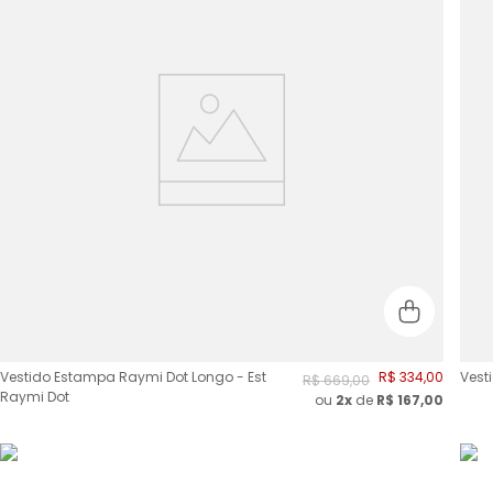
Vestido Estampa Raymi Dot Longo - Est
R$
334
,
00
Vest
R$
669
,
00
Raymi Dot
ou
2
x
de
R$
167,00