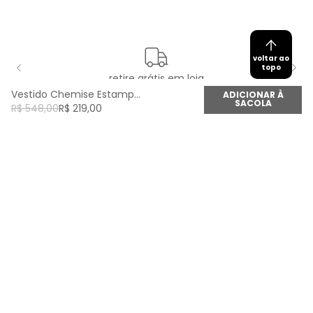
voltar ao
topo
retire grátis em loja
Vestido Chemise Estampa Parque Midi - Est Parque
ADICIONAR À
SACOLA
R$
548
,
00
R$
219
,
00
newsletter
Cadastre seu e-mail aqui e fique por dentro de
todas as novidades!