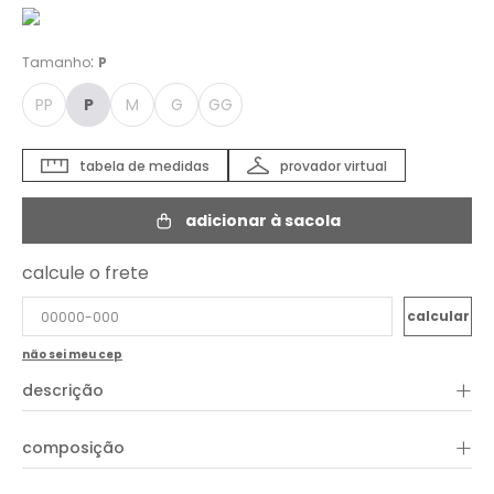
:
Tamanho
P
PP
P
M
G
GG
tabela de medidas
provador virtual
adicionar à sacola
calcule o frete
não sei meu cep
+
descrição
O Vestido Chemise Estampa Parque é feito de viscose com
+
composição
textura e tem um comprimento midi. Apresenta bolsos, gola de
camisa, botões frontais, mangas compridas com elástico nos
punhos, uma estampa exclusiva e um caimento solto. Este