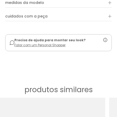
+
100% viscose
vestido é super versátil, podendo ser usado de várias
medidas da modelo
maneiras e em diversas ocasiões.
+
cuidados com a peça
ver guia de uso
Precisa de ajuda para montar seu look?
Falar com um Personal Shopper
produtos similares