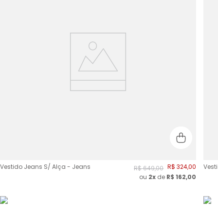
Vestido Jeans S/ Alça - Jeans
R$
324
,
00
Vest
R$
649
,
00
ou
2
x
de
R$
162,00