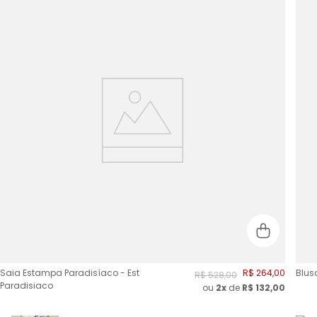
Saia Estampa Paradisíaco - Est
R$
264
,
00
Blus
R$
528
,
00
Paradisiaco
ou
2
x
de
R$
132,00