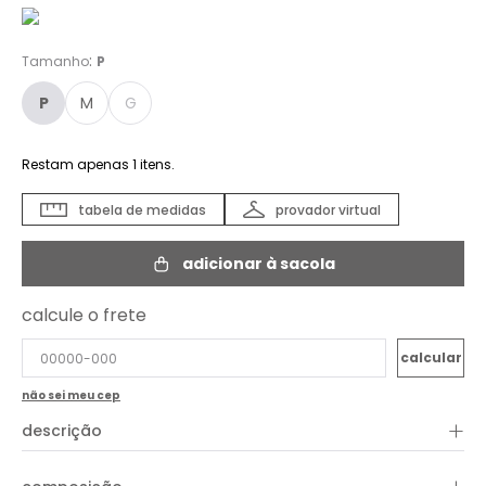
:
Tamanho
P
P
M
G
Restam apenas
1
itens.
tabela de medidas
provador virtual
adicionar à sacola
calcule o frete
não sei meu cep
+
descrição