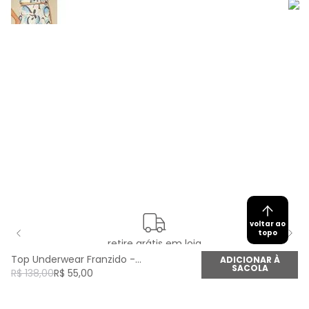
voltar ao
topo
retire grátis em loja
Top Underwear Franzido - Verde Pista
ADICIONAR À
SACOLA
R$
138
,
00
R$
55
,
00