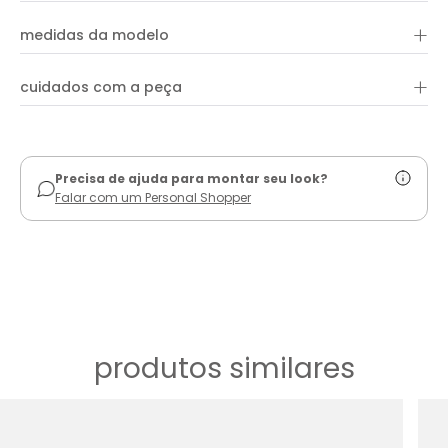
em tricô leve com fios de lurex dourado, garantindo um brilho
+
sofisticado sem perder o conforto. Seu caimento ajustado
medidas da modelo
desenha a silhueta com naturalidade, enquanto o ombro
único adiciona charme e sensualidade na medida certa.
Versátil, ele transita do dia para a noite: combine com
+
cuidados com a peça
alfaiataria para um visual chic, ou aposte em saias e peças
amplas para um look fresco e cheio de estilo.
ver guia de uso
Precisa de ajuda para montar seu look?
Falar com um Personal Shopper
produtos similares