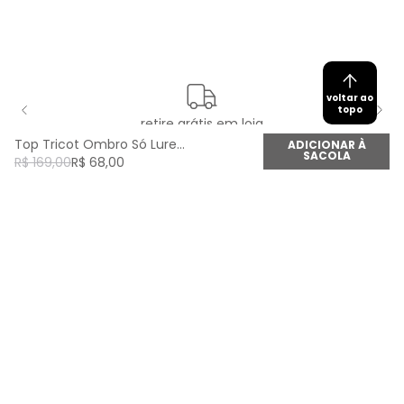
voltar ao
topo
retire grátis em loja
Top Tricot Ombro Só Lurex - Prata
ADICIONAR À
SACOLA
R$
169
,
00
R$
68
,
00
newsletter
Cadastre seu e-mail aqui e fique por dentro de
todas as novidades!