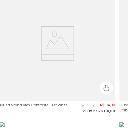
Blusa Malha Viés Contraste - Off White
R$
114
,
00
Blus
R$
228
,
00
Borb
ou
1x
de
R$
114,00