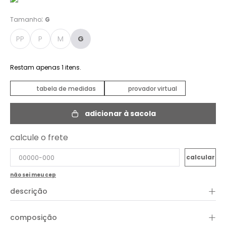
:
Tamanho
G
PP
P
M
G
Restam apenas
1
itens.
tabela de medidas
provador virtual
adicionar à sacola
calcule o frete
não sei meu cep
+
descrição
O Top Tricot Ombro Só Lurex é a peça perfeita para quem quer
+
composição
brilhar com elegância. Com modelagem assimétrica que
valoriza o colo e traz um toque moderno, ele é confeccionado