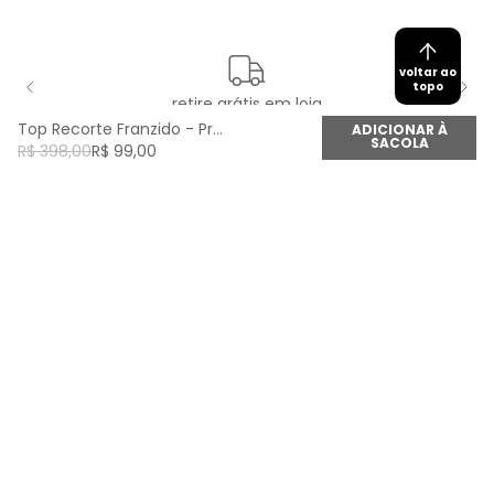
voltar ao
topo
retire grátis em loja
Top Recorte Franzido - Preto
ADICIONAR À
SACOLA
R$
398
,
00
R$
99
,
00
newsletter
Cadastre seu e-mail aqui e fique por dentro de
todas as novidades!