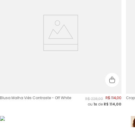
Blusa Malha Viés Contraste - Off White
R$
114
,
00
Crop
R$
228
,
00
ou
1x
de
R$
114,00