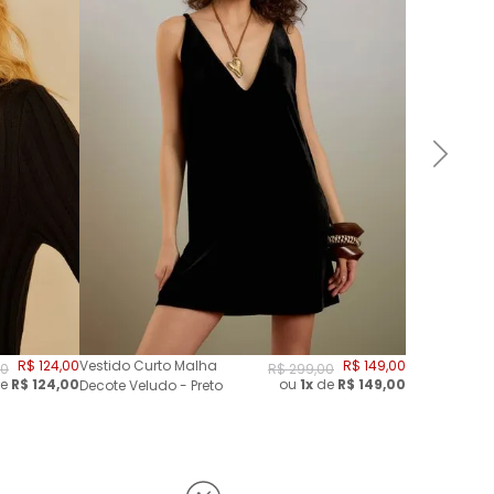
R$
124
,
00
Vestido Curto Malha
R$
149
,
00
0
R$
299
,
00
e
R$
124,00
ou
1x
de
R$
149,00
Decote Veludo - Preto