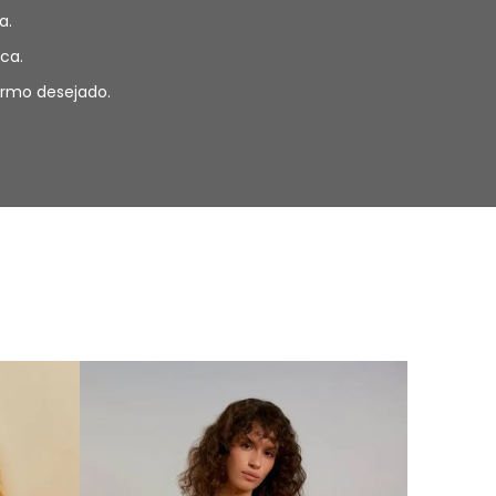
a.
ca.
termo desejado.