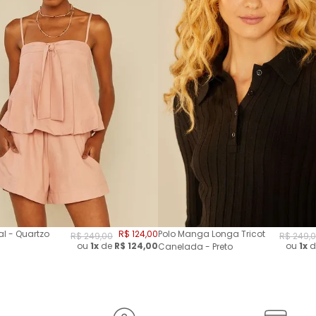
l - Quartzo
R$
124
,
00
Polo Manga Longa Tricot
R$
249
,
00
R$
249
,
0
ou
1x
de
R$
124,00
ou
1x
d
Canelada - Preto