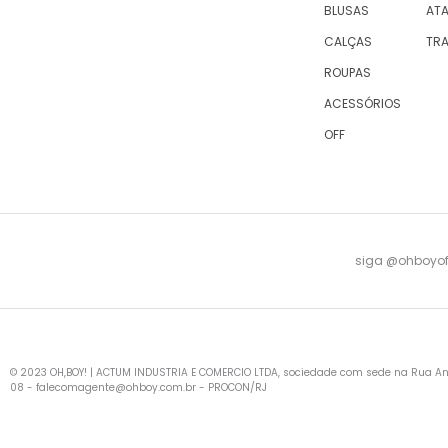
BLUSAS
AT
CALÇAS
TR
ROUPAS
ACESSÓRIOS
OFF
siga @ohboyofi
© 2023 OH,BOY! | ACTUM INDUSTRIA E COMERCIO LTDA, sociedade com sede na Rua Antu
08 -
falecomagente@ohboy.com.br
- PROCON/RJ