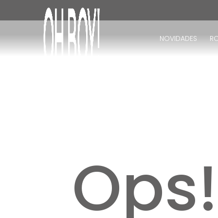
TERMOS MAIS BUSCADOS
1
º
vestido
NOVIDADES
R
2
º
vestido longo
3
º
blusa
4
º
vestido midi
5
º
calça
6
º
vestido curto
7
º
calça jeans
8
º
tricot
Ops
9
º
short
10
º
macacão