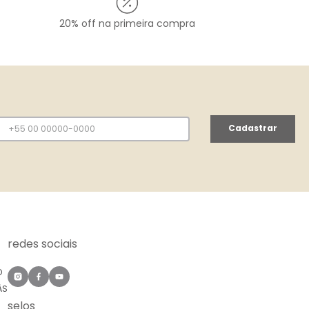
20% off na primeira compra
Cadastrar
redes sociais
O
ÀS
selos