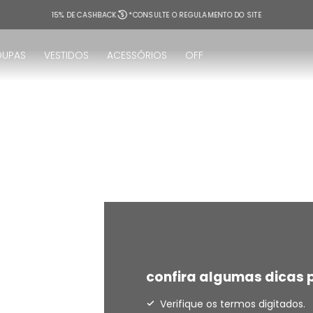
15% DE CASHBACK
*CONSULTE O REGULAMENTO DO SITE
OUPAS
VESTIDOS
ACESSÓRIOS
OFF
!
confira algumas dicas p
Verifique os termos digitados.