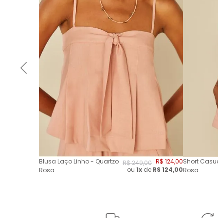
Blusa Laço Linho - Quartzo
R$
124
,
00
Short Casua
R$
249
,
00
ou
1x
de
R$
124,00
Rosa
Rosa