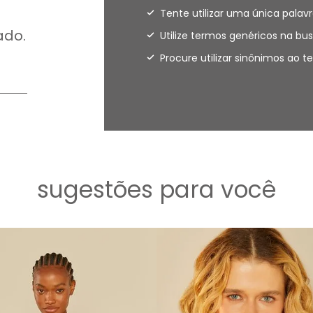
Tente utilizar uma única palavr
ado.
Utilize termos genéricos na bus
Procure utilizar sinônimos ao 
sugestões para você