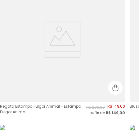
Regata Estampa Fulgor Animal - Estampa
R$
149
,
00
Blus
R$
299
,
00
Fulgor Animal
ou
1x
de
R$
149,00