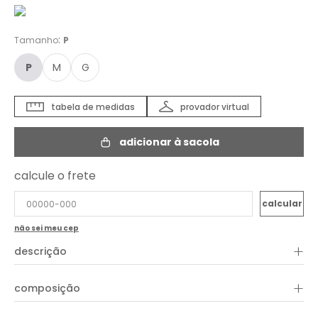
:
Tamanho
P
P
M
G
tabela de medidas
provador virtual
adicionar à sacola
calcule o frete
não sei meu cep
+
descrição
O Top Malha Bojo Tweed pode ser utilizado em diversas
ocasiões. A peça apresenta comprimento curto, alças largas,
+
composição
decote redondo, lastex posterior e shape justo. Aproveite para
combinar com peças e acessórios da coleção!