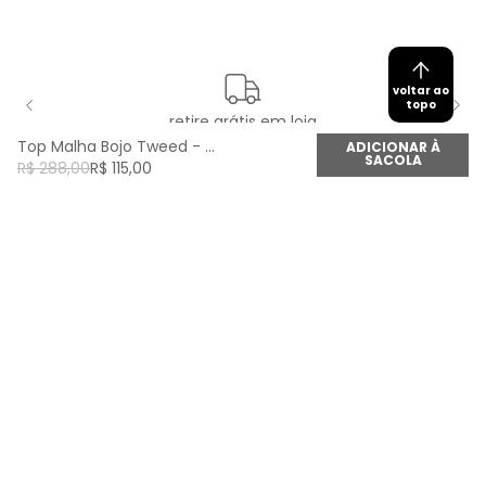
voltar ao
topo
retire grátis em loja
Top Malha Bojo Tweed - Verde Amuleto
ADICIONAR À
SACOLA
R$
288
,
00
R$
115
,
00
newsletter
Cadastre seu e-mail aqui e fique por dentro de
todas as novidades!