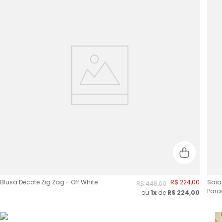
Blusa Decote Zig Zag - Off White
R$
224
,
00
Saia
R$
448
,
00
Para
ou
1x
de
R$
224,00