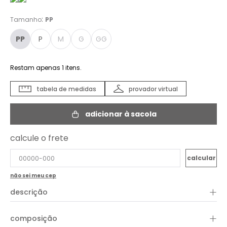
:
Tamanho
PP
PP
P
M
G
GG
Restam apenas
1
itens.
tabela de medidas
provador virtual
adicionar à sacola
calcule o frete
não sei meu cep
+
descrição
+
composição