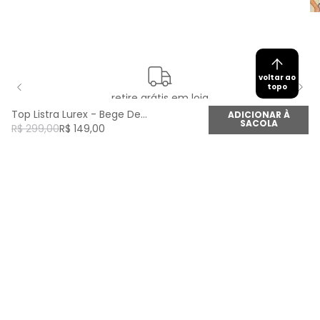
voltar ao
topo
retire grátis em loja
Top Listra Lurex - Bege Desert
ADICIONAR À
SACOLA
R$
299
,
00
R$
149
,
00
newsletter
Cadastre seu e-mail aqui e fique por dentro de
todas as novidades!