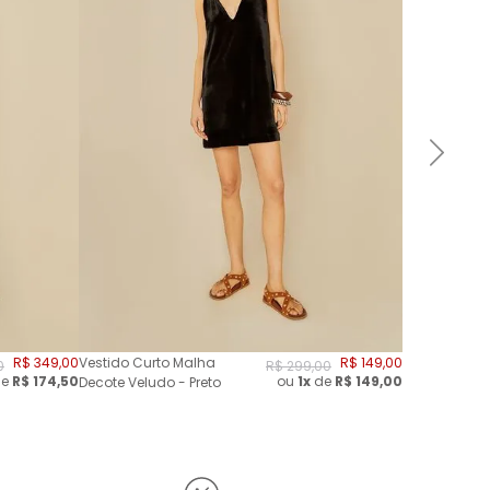
R$
349
,
00
Vestido Curto Malha
R$
149
,
00
0
R$
299
,
00
e
R$
174,50
ou
1x
de
R$
149,00
Decote Veludo - Preto