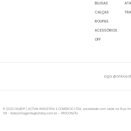
BLUSAS
AT
CALÇAS
TR
ROUPAS
ACESSÓRIOS
OFF
siga @ohboyofi
© 2023 OH,BOY! | ACTUM INDUSTRIA E COMERCIO LTDA, sociedade com sede na Rua Antu
08 -
falecomagente@ohboy.com.br
- PROCON/RJ