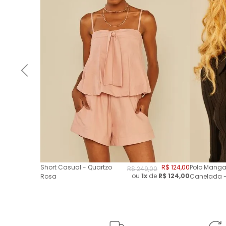
Short Casual - Quartzo
R$
124
,
00
Polo Manga
R$
249
,
00
ou
1x
de
R$
124,00
Rosa
Canelada -