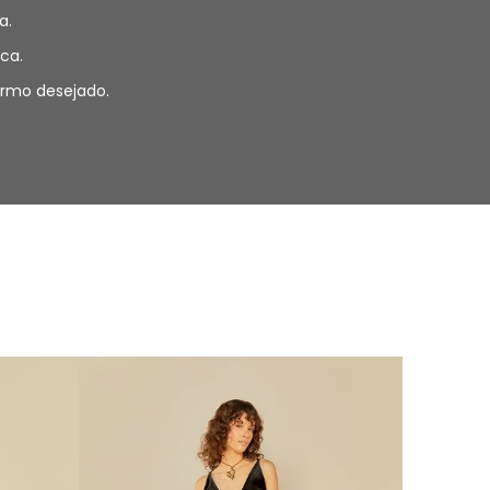
a.
ca.
termo desejado.