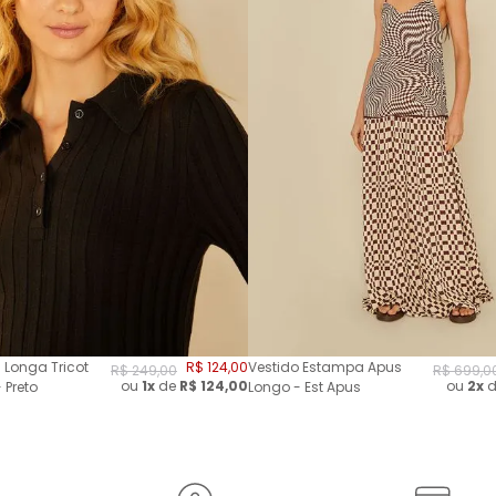
 Longa Tricot
R$
124
,
00
Vestido Estampa Apus
R$
249
,
00
R$
699
,
0
ou
1x
de
R$
124,00
ou
2
x
d
 Preto
Longo - Est Apus