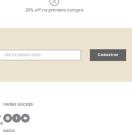
20% off na primeira compra
Cadastrar
redes sociais
O
ÀS
selos