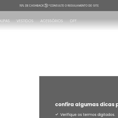
15% DE CASHBACK
*CONSULTE O REGULAMENTO DO SITE
OUPAS
VESTIDOS
ACESSÓRIOS
OFF
!
confira algumas dicas p
Verifique os termos digitados.