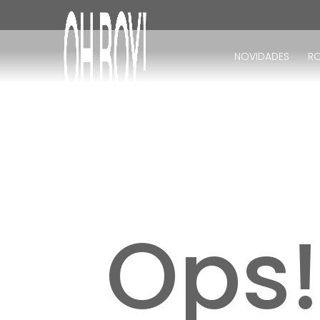
TERMOS MAIS BUSCADOS
1
º
vestido
NOVIDADES
R
2
º
vestido longo
3
º
blusa
4
º
calça
5
º
vestido midi
6
º
vestido curto
7
º
tricot
8
º
calça jeans
Ops
9
º
short
10
º
macacão