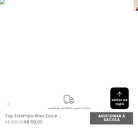
voltar ao
topo
retire grátis em loja
Top Estampa Brisa Doce - Est Brisa Doce
ADICIONAR À
SACOLA
R$
198
,
00
R$
69
,
00