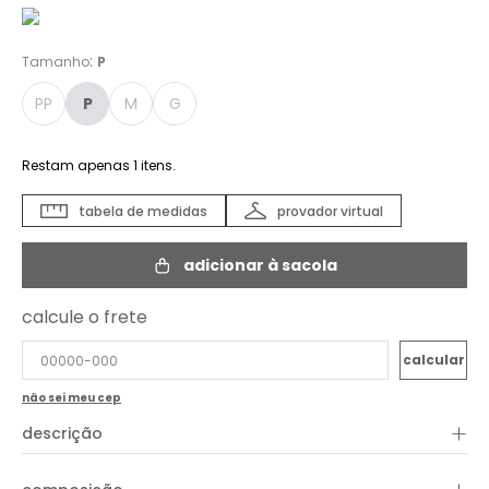
:
Tamanho
P
PP
P
M
G
Restam apenas
1
itens.
tabela de medidas
provador virtual
adicionar à sacola
calcule o frete
não sei meu cep
+
descrição