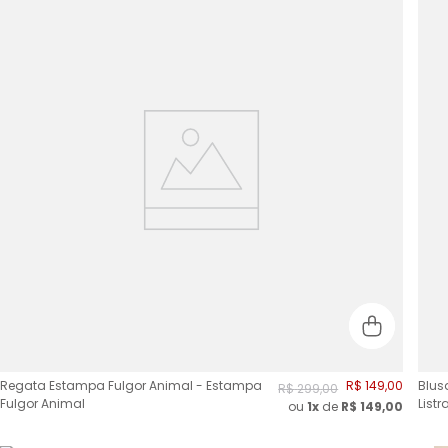
Regata Estampa Fulgor Animal - Estampa
R$
149
,
00
Blus
R$
299
,
00
Fulgor Animal
List
ou
1x
de
R$
149,00