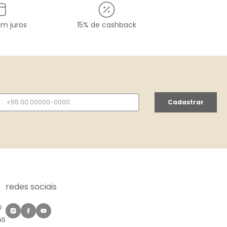
em juros
15% de cashback
Cadastrar
redes sociais
O
ÀS