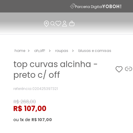
Parceria Digital
oh,off!
roupas
blusas e camisas
top curvas alcinha -
preto c/ off
referência
:
020425397321
R$
268
,
00
R$
107
,
00
ou
1
de
R$
107
,
00