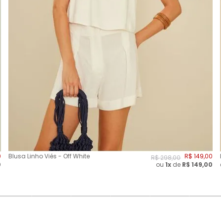
0
Blusa Linho Viés - Off White
R$
149
,
00
R$
298
,
00
0
ou
1x
de
R$
149,00