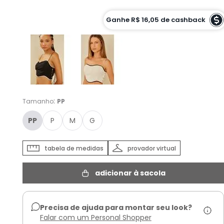
Cor :
Ganhe
R$ 16,05
de cashback
PRETO C/ OFF - PP
:
Tamanho
PP
PP
P
M
G
tabela de medidas
provador virtual
adicionar à sacola
Precisa de ajuda para montar seu look?
Falar com um Personal Shopper