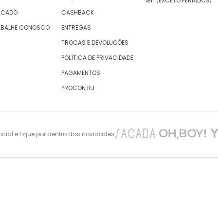
18h (EXCETO FERIADOS)
ACADO
CASHBACK
ABALHE CONOSCO
ENTREGAS
TROCAS E DEVOLUÇÕES
POLÍTICA DE PRIVACIDADE
PAGAMENTOS
PROCON RJ
cial e fique por dentro das novidades
nes Maciel 105 – São Cristovão – Rio de Janeiro -CEP: 20940-010, inscrita no CNPJ/