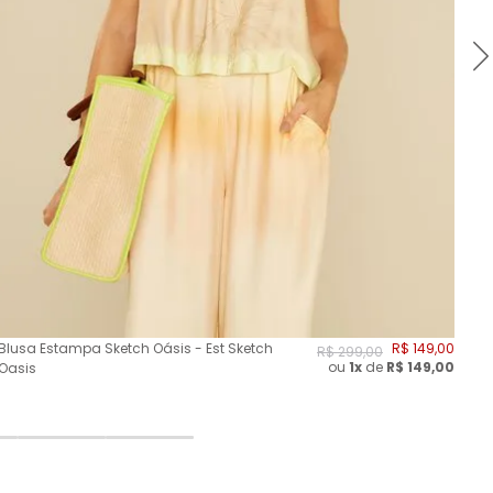
Blusa Estampa Sketch Oásis - Est Sketch
R$
149
,
00
Blu
R$
299
,
00
ou
1x
de
R$
149,00
Oasis