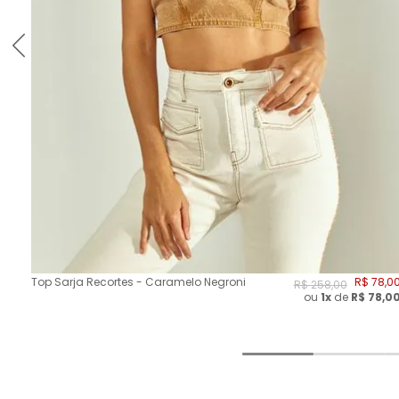
Top Sarja Recortes - Caramelo Negroni
R$
78
,
0
R$
258
,
00
ou
1x
de
R$
78,0