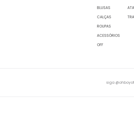
BLUSAS
AT
CALÇAS
TR
ROUPAS
ACESSÓRIOS
OFF
siga @ohboyofi
© 2023 OH,BOY! | ACTUM INDUSTRIA E COMERCIO LTDA, sociedade com sede na Rua Antu
08 -
falecomagente@ohboy.com.br
- PROCON/RJ