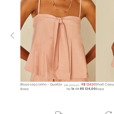
Blusa Laço Linho - Quartzo
R$
124
,
00
Short Casua
R$
249
,
00
ou
1x
de
R$
124,00
Rosa
Rosa