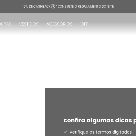
15% DE CASHBACK
*CONSULTE O REGULAMENTO DO SITE
OUPAS
VESTIDOS
ACESSÓRIOS
OFF
!
confira algumas dicas p
Verifique os termos digitados.