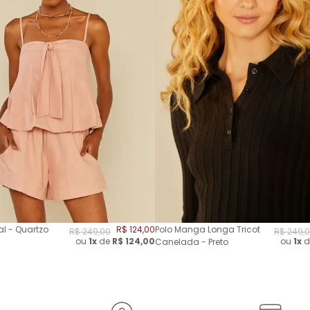
l - Quartzo
R$
124
,
00
Polo Manga Longa Tricot
R$
249
,
00
R$
249
,
0
ou
1x
de
R$
124,00
ou
1x
d
Canelada - Preto