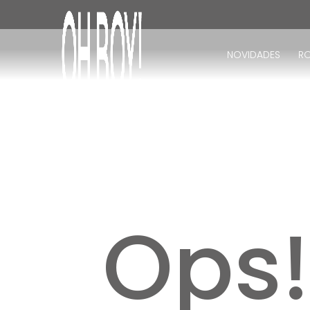
TERMOS MAIS BUSCADOS
1
º
vestido
NOVIDADES
R
2
º
vestido longo
3
º
blusa
4
º
vestido midi
5
º
calça
6
º
vestido curto
7
º
tricot
8
º
calça jeans
Ops
9
º
macacão
10
º
short