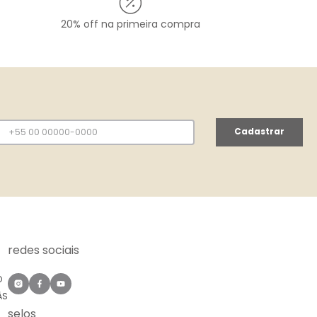
20% off na primeira compra
Cadastrar
redes sociais
O
ÀS
selos