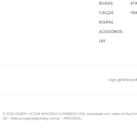
BLUSAS
AT
CALÇAS
TR
ROUPAS
ACESSÓRIOS
OFF
siga @ohboyofi
© 2023 OH,BOY! | ACTUM INDUSTRIA E COMERCIO LTDA, sociedade com sede na Rua Antu
08 -
falecomagente@ohboy.com.br
- PROCON/RJ