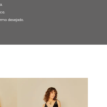
a.
ca.
termo desejado.