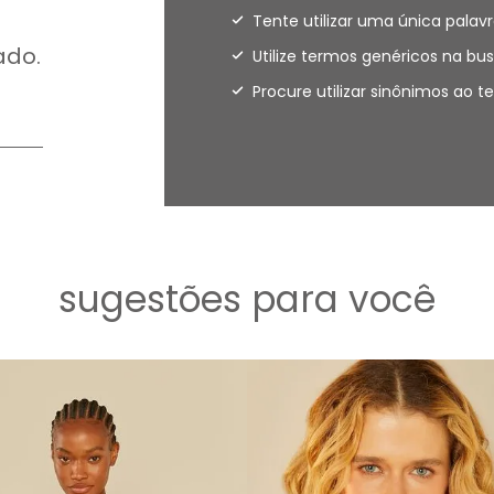
Tente utilizar uma única palavr
ado.
Utilize termos genéricos na bus
Procure utilizar sinônimos ao 
sugestões para você