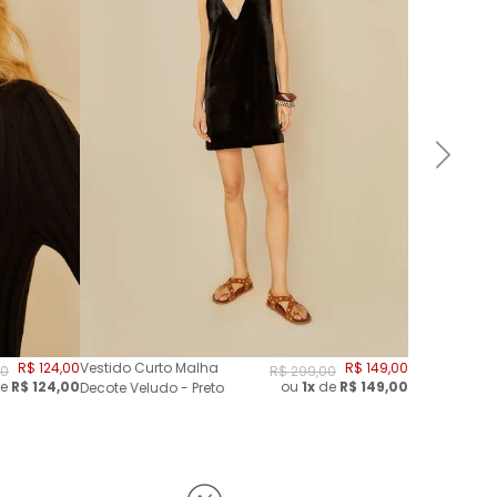
R$
124
,
00
Vestido Curto Malha
R$
149
,
00
0
R$
299
,
00
e
R$
124,00
ou
1x
de
R$
149,00
Decote Veludo - Preto