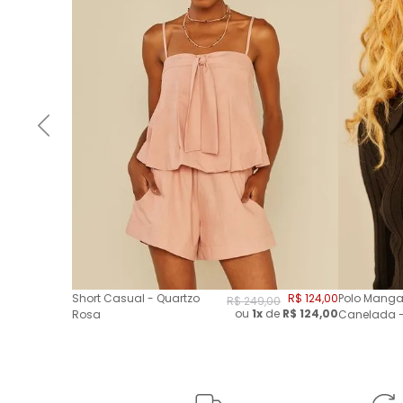
Short Casual - Quartzo
R$
124
,
00
Polo Manga
R$
249
,
00
ou
1x
de
R$
124,00
Rosa
Canelada -