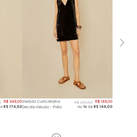
R$
349
,
00
Vestido Curto Malha
R$
149
,
00
0
R$
299
,
00
e
R$
174,50
ou
1x
de
R$
149,00
Decote Veludo - Preto