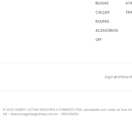
BLUSAS
AT
CALÇAS
TR
ROUPAS
ACESSÓRIOS
OFF
siga @ohboyofi
© 2023 OH,BOY! | ACTUM INDUSTRIA E COMERCIO LTDA, sociedade com sede na Rua Antu
08 -
falecomagente@ohboy.com.br
- PROCON/RJ