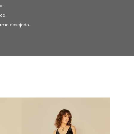
a.
ca.
termo desejado.