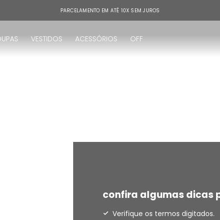
PARCELAMENTO EM ATÉ 10X SEM JUROS
OUPAS
VESTIDOS
ACESSÓRIOS
OFF
!
confira algumas dicas p
Verifique os termos digitados.