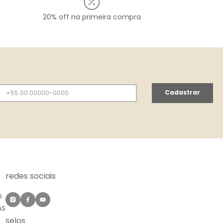
20% off na primeira compra
Cadastrar
redes sociais
O
ÀS
selos