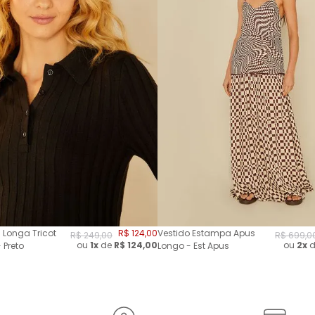
 Longa Tricot
R$
124
,
00
Vestido Estampa Apus
R$
249
,
00
R$
699
,
0
ou
1x
de
R$
124,00
ou
2
x
d
 Preto
Longo - Est Apus