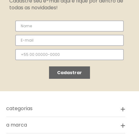
Cadastre seu e-mail aqui e fique por dentro de
todas as novidades!
Cadastrar
categorias
a marca
novidades
vestidos