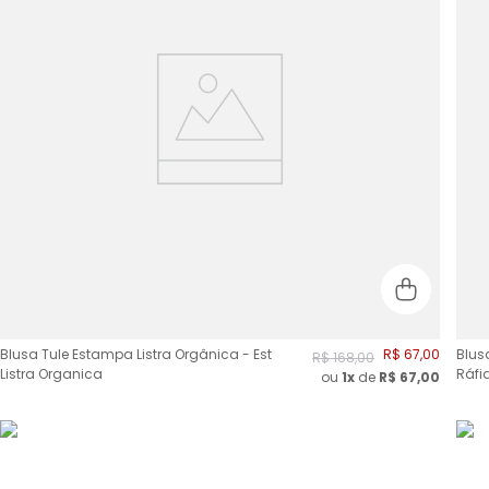
Blusa Tule Estampa Listra Orgânica - Est
R$
67
,
00
Blus
R$
168
,
00
Listra Organica
Ráfi
ou
1x
de
R$
67,00