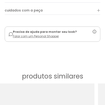
um toque de charme. Além disso, seu lastex posterior
proporciona um ajuste perfeito ao corpo, garantindo estilo e
liberdade de movimento em qualquer ocasião.
+
cuidados com a peça
ver guia de uso
Precisa de ajuda para montar seu look?
Falar com um Personal Shopper
produtos similares