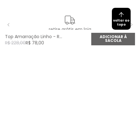
voltar ao
topo
retire grátis em loja
Top Amarração Linho - Rosa Agua
ADICIONAR À
SACOLA
R$
228
,
00
R$
78
,
00
newsletter
Cadastre seu e-mail aqui e fique por dentro de
todas as novidades!