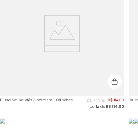
Blusa Malha Viés Contraste - Off White
R$
114
,
00
Blusa
R$
228
,
00
ou
1x
de
R$
114,00