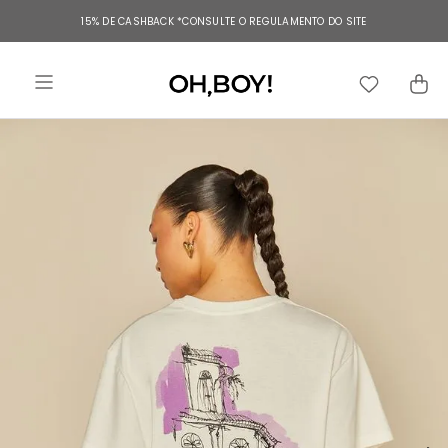
TERMOS MAIS BUSCADOS
15% DE CASHBACK
*CONSULTE O REGULAMENTO DO SITE
1
º
vestido
2
º
vestido longo
3
º
blusa
4
º
vestido midi
5
º
calça
6
º
vestido curto
7
º
calça jeans
8
º
tricot
9
º
short
10
º
macacão