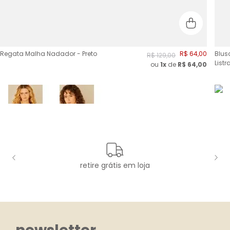
Regata Malha Nadador - Preto
R$
64
,
00
Blus
R$
129
,
00
List
ou
1x
de
R$
64,00
retire grátis em loja