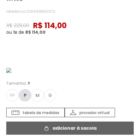
referência
:
020449660072
R$
114
,
00
R$
229
,
00
ou
1
de
R$
114
,
00
Cor :
OFF WHITE - P
:
Tamanho
P
PP
P
M
G
tabela de medidas
provador virtual
adicionar à sacola