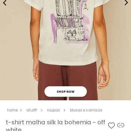
SHOP NOW
oh,off!
roupas
blusas e camisas
t-shirt malha silk la bohemia - off
white