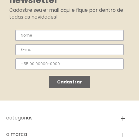
newsletter
Cadastre seu e-mail aqui e fique por dentro de
todas as novidades!
Cadastrar
categorias
a marca
novidades