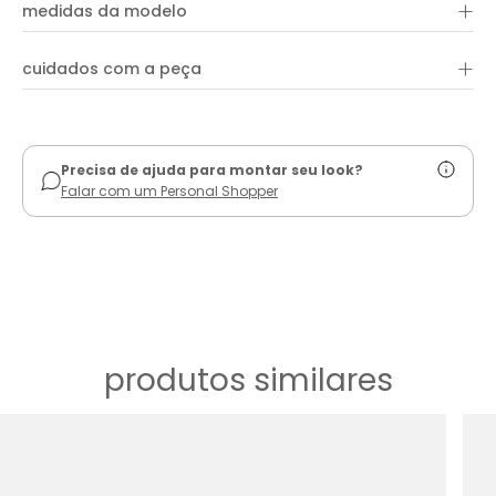
+
100% viscose
combinar com peças e acessórios da coleção!
medidas da modelo
+
cuidados com a peça
ver guia de uso
Precisa de ajuda para montar seu look?
Falar com um Personal Shopper
produtos similares