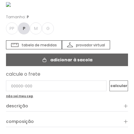
:
Tamanho
P
PP
P
M
G
tabela de medidas
provador virtual
adicionar à sacola
calcule o frete
não sei meu cep
+
descrição
O Short Saia Tecido Bolso Lateral é confeccionado em viscose
+
composição
e apresenta modelagem de alfaiataria, comprimento curto,
cintura de cós alto clochard, pregas, bolsos laterais, detalhe
de cinto em corda, shape reto e lastex posterior. Aproveite para