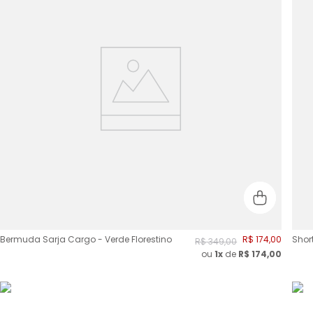
Bermuda Sarja Cargo - Verde Florestino
R$
174
,
00
Short
R$
349
,
00
ou
1x
de
R$
174,00