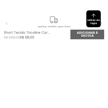
voltar ao
topo
retire grátis em loja
Short Tecido Tricoline Corda - Laranja Pessego
ADICIONAR À
SACOLA
R$
298
,
00
R$
98
,
00
newsletter
Cadastre seu e-mail aqui e fique por dentro de
todas as novidades!