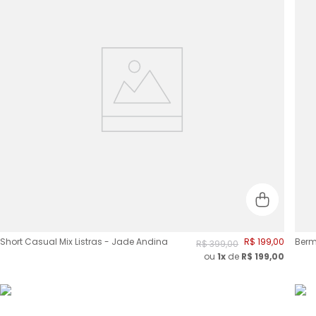
Short Casual Mix Listras - Jade Andina
R$
199
,
00
Berm
R$
399
,
00
ou
1x
de
R$
199,00