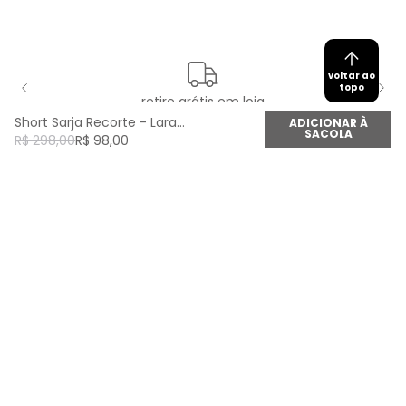
voltar ao
topo
retire grátis em loja
Short Sarja Recorte - Laranja Sunset
ADICIONAR À
SACOLA
R$
298
,
00
R$
98
,
00
newsletter
Cadastre seu e-mail aqui e fique por dentro de
todas as novidades!