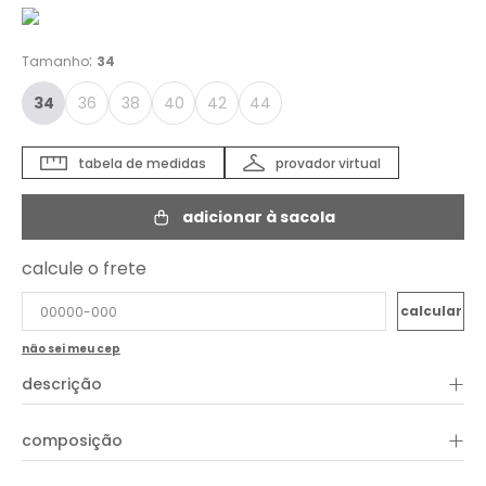
:
Tamanho
34
34
36
38
40
42
44
tabela de medidas
provador virtual
adicionar à sacola
calcule o frete
não sei meu cep
+
descrição
Casual, o Short Sarja Recorte apresenta comprimento curto,
+
composição
babados posteriores, shape solto, cintura de cós alto e zíper
para fechamento frontal. Aproveite para combinar com peças
e acessórios da coleção!