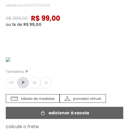
referência
:
020377037504
R$
99
,
00
R$
368
,
00
ou
1
de
R$
99
,
00
Cor :
AZUL MARESIA - P
:
Tamanho
P
PP
P
M
G
tabela de medidas
provador virtual
adicionar à sacola
calcule o frete