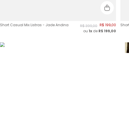
Short Casual Mix Listras - Jade Andina
R$
199
,
00
Shor
R$
399
,
00
ou
1x
de
R$
199,00