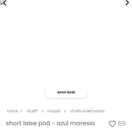
SHOP NOW
oh,off!
roupas
shorts e bermudas
short laise poá - azul maresia