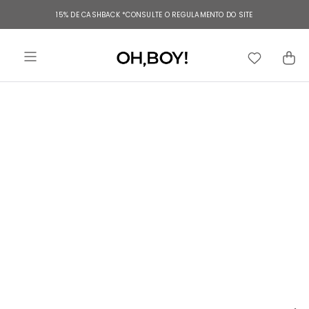
TERMOS MAIS BUSCADOS
15% DE CASHBACK
*CONSULTE O REGULAMENTO DO SITE
1
º
vestido
2
º
vestido longo
3
º
blusa
4
º
vestido midi
5
º
calça
6
º
vestido curto
7
º
calça jeans
8
º
tricot
9
º
short
10
º
macacão