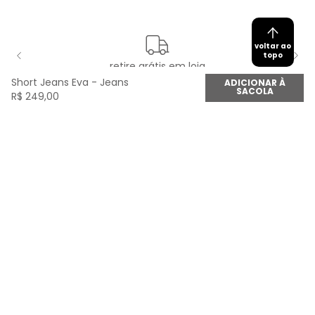
voltar ao
topo
retire grátis em loja
Short Jeans Eva - Jeans
ADICIONAR À
SACOLA
R$
249
,
00
newsletter
Cadastre seu e-mail aqui e fique por dentro de
todas as novidades!