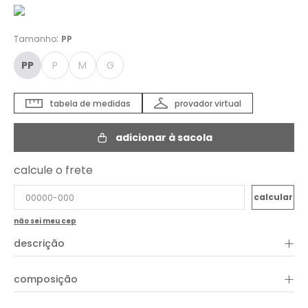
:
Tamanho
PP
PP
P
M
G
tabela de medidas
provador virtual
adicionar à sacola
calcule o frete
não sei meu cep
+
descrição
Com estampa exclusiva Oh,boy!, o Short Estampado
Crepúsculo é confeccionado em viscose leve e fluida. Em
+
composição
comprimento curto, a peça apresenta shape solto e cós alto
com lastex. Aproveite para combinar com peças e acessórios
da coleção!