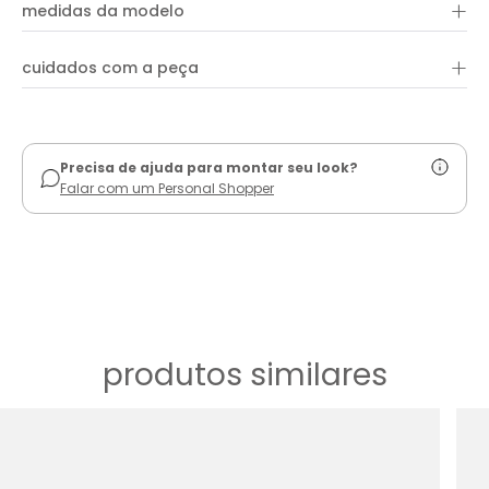
+
100% viscose
medidas da modelo
+
cuidados com a peça
ver guia de uso
Precisa de ajuda para montar seu look?
Falar com um Personal Shopper
produtos similares