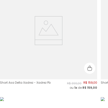
Short Asa Delta Xadrez - Xadrez Pb
R$
159
,
00
Shor
R$
399
,
00
ou
1x
de
R$
159,00