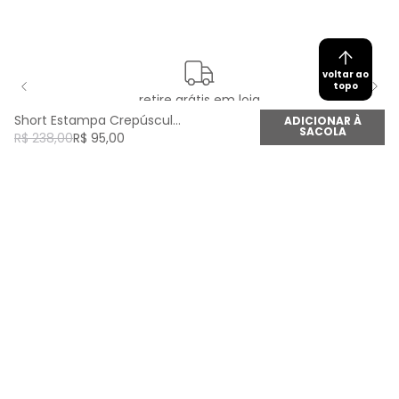
voltar ao
topo
retire grátis em loja
Short Estampa Crepúsculo - Est Crepusculo
ADICIONAR À
SACOLA
R$
238
,
00
R$
95
,
00
newsletter
Cadastre seu e-mail aqui e fique por dentro de
todas as novidades!