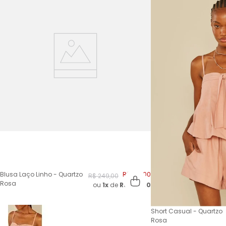
Blusa Laço Linho - Quartzo
R$
124
,
00
R$
249
,
00
Rosa
ou
1x
de
R$
124,00
Short Casual - Quartzo
Rosa