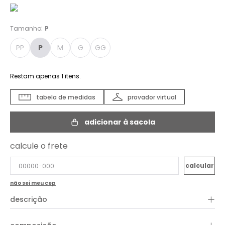
:
Tamanho
P
PP
P
M
G
GG
Restam apenas
1
itens.
tabela de medidas
provador virtual
adicionar à sacola
calcule o frete
não sei meu cep
+
descrição
A Saia Malha Midi Estampa Palma é ideal para quem gosta de