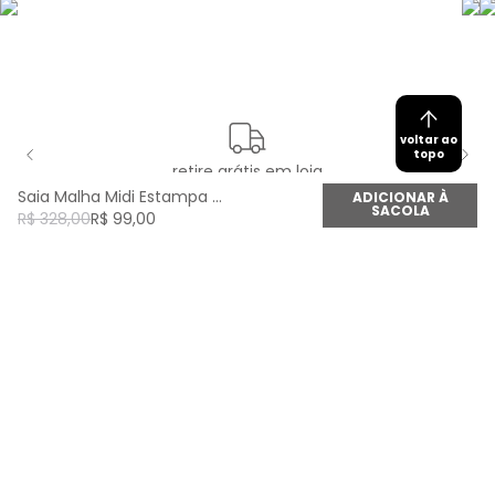
voltar ao
topo
retire grátis em loja
Saia Malha Midi Estampa Palma - Est Palma
ADICIONAR À
SACOLA
R$
328
,
00
R$
99
,
00
newsletter
Cadastre seu e-mail aqui e fique por dentro de
todas as novidades!