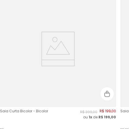
Saia Curta Bicolor - Bicolor
R$
199
,
00
Saia
R$
399
,
00
ou
1x
de
R$
199,00